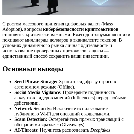
С ростом массового принятия цифровых валют (Mass
Adoption), вопросы
кибербезопасности криптоактивов
становятся критически важными. Ежегодно злоумышленники
похищают миллиарды долларов в эквиваленте токенов. В
условиях динамичного рынка личная бдительность и
использование проверенных протоколов защиты —
единственный способ сохранить ваши инвестиции.
Основные выводы
Seed Phrase Storage:
Храните сид-фразу строго в
автономном режиме (Offline).
Social Media Vigilance:
Проверяйте подлинность
аккаунтов лидеров мнений (Influencers) перед любыми
действиями.
Network Security:
Исключите использование
публичного Wi-Fi для операций с кошельками.
Scam Detection:
Остерегайтесь прямых трансляций с
обещаниями «раздач» (Giveaways).
AI-Threats:
Научитесь распознавать
Deepfakes