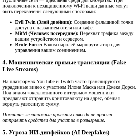
Публичные сети — идеальная среда для кибератак. При
подключении к незащищенному Wi-Fi ваши данные могут
быть перехвачены следующими способами:
Evil Twin (Злой двойник):
Создание фальшивой точки
доступа с названием отеля или кафе.
MitM (Человек посередине):
Перехват трафика между
вашим устройством и сервером.
Brute Force:
Взлом паролей маршрутизатора для
управления вашим соединением.
4. Мошеннические прямые трансляции (Fake
Live Streams)
На платформах YouTube и Twitch часто транслируются
украденные видео с участием Илона Маска или Джека Дорси.
Под видом «эксклюзивного интервью» мошенники
предлагают отправить криптовалюту на адрес, обещая
вернуть удвоенную сумму.
Помните: легитимные проекты никогда не просят
отправить средства для участия в розыгрыше.
5. Угроза ИИ-дипфейков (AI Deepfakes)