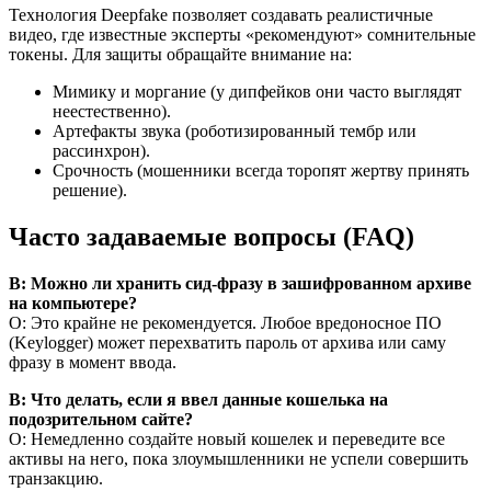
Технология Deepfake позволяет создавать реалистичные
видео, где известные эксперты «рекомендуют» сомнительные
токены. Для защиты обращайте внимание на:
Мимику и моргание (у дипфейков они часто выглядят
неестественно).
Артефакты звука (роботизированный тембр или
рассинхрон).
Срочность (мошенники всегда торопят жертву принять
решение).
Часто задаваемые вопросы (FAQ)
В: Можно ли хранить сид-фразу в зашифрованном архиве
на компьютере?
О: Это крайне не рекомендуется. Любое вредоносное ПО
(Keylogger) может перехватить пароль от архива или саму
фразу в момент ввода.
В: Что делать, если я ввел данные кошелька на
подозрительном сайте?
О: Немедленно создайте новый кошелек и переведите все
активы на него, пока злоумышленники не успели совершить
транзакцию.