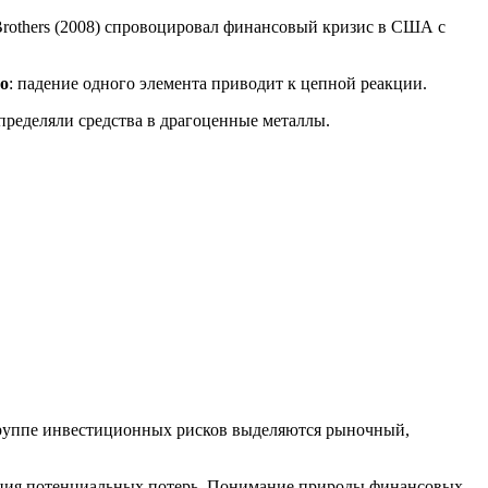
Brothers (2008) спровоцировал финансовый кризис в США с
о
: падение одного элемента приводит к цепной реакции.
пределяли средства в драгоценные металлы.
группе инвестиционных рисков выделяются рыночный,
ация потенциальных потерь. Понимание природы финансовых