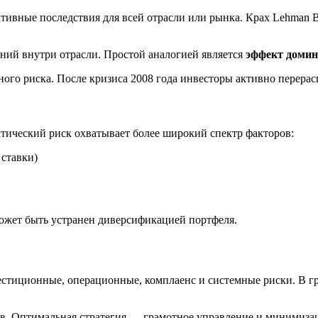
тивные последствия для всей отрасли или рынка. Крах Lehman 
ний внутри отрасли. Простой аналогией является
эффект домин
го риска. После кризиса 2008 года инвесторы активно перерас
атический риск охватывает более широкий спектр факторов:
ставки)
может быть устранен диверсификацией портфеля.
естиционные, операционные, комплаенс и системные риски. В 
в. Оптимальная стратегия — грамотное управление и минимиз