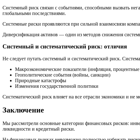
Системный риск связан с событиями, способными вызвать нега
глобальными последствиями.
Системные риски проявляются при сильной взаимосвязи компа
Диверсификация активов — один из методов снижения системно
Системный и систематический риск: отличия
Не следует путать системный и систематический риск. Систем
Макроэкономические показатели (инфляция, процентные 
Геополитические события (войны, санкции)
Природные катастрофы
Изменения государственной политики
Систематический риск влияет на все отрасли экономики и не 
Заключение
Мы рассмотрели основные категории финансовых рисков: инв
ликвидности и кредитный риски.
На финансовых рынках невозможно полностью избежать риско